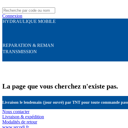
Connexion
HYDRAULIQUE MOBILE
REPARATION & REMAN
TRANSMISSION
La page que vous cherchez n'existe pas.
Livraison le lendemain (jour ouvré) par TNT pour toute commande passé
Nous contacter
Livraison & expédition
Modalités de retour
www.secodi.fr