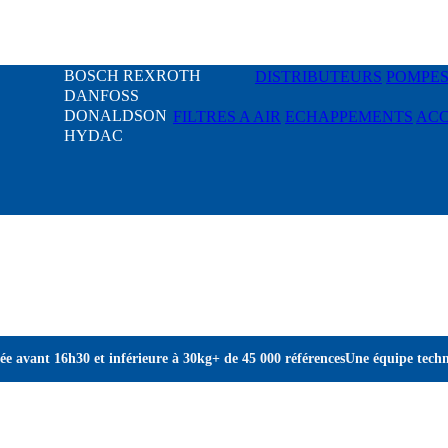
BOSCH REXROTH
DISTRIBUTEURS
POMPES
DANFOSS
DONALDSON
FILTRES A AIR
ECHAPPEMENTS
ACC
HYDAC
e avant 16h30 et inférieure à 30kg
+ de 45 000 références
Une équipe techn