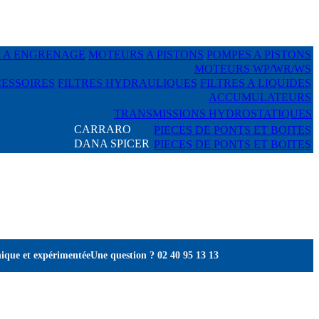
 A ENGRENAGE
MOTEURS A PISTONS
POMPES A PISTONS
MOTEURS WP/WR/WS
ESSOIRES
FILTRES HYDRAULIQUES
FILTRES A LIQUIDES
ACCUMULATEURS
TRANSMISSIONS HYDROSTATIQUES
CARRARO
PIECES DE PONTS ET BOITES
DANA SPICER
PIECES DE PONTS ET BOITES
ique et expérimentée
Une question ? 02 40 95 13 13