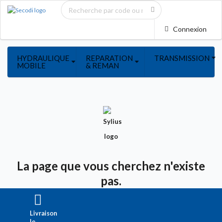
Connexion
HYDRAULIQUE
REPARATION
TRANSMISSION
MOBILE
& REMAN
La page que vous cherchez n'existe
pas.
Livraison
le