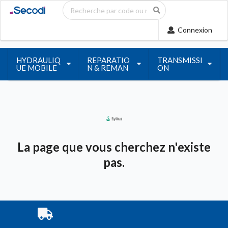
Connexion
HYDRAULIQ
REPARATIO
TRANSMISSI
UE MOBILE
N & REMAN
ON
La page que vous cherchez n'existe
pas.