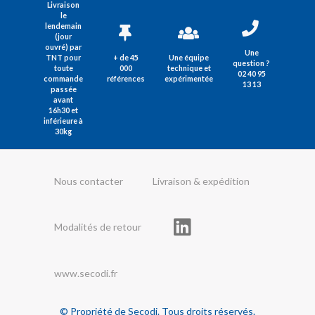
Livraison
le
lendemain
(jour
ouvré) par
Une
TNT pour
+ de 45
Une équipe
question ?
toute
000
technique et
02 40 95
commande
références
expérimentée
13 13
passée
avant
16h30 et
inférieure à
30kg
Nous contacter
Livraison & expédition
Modalités de retour
www.secodi.fr
© Propriété de Secodi. Tous droits réservés.