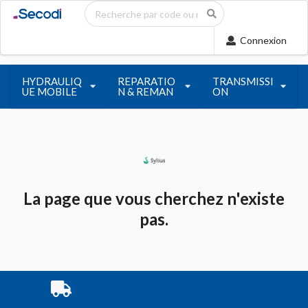
Connexion
HYDRAULIQ
REPARATIO
TRANSMISSI
UE MOBILE
N & REMAN
ON
La page que vous cherchez n'existe
pas.