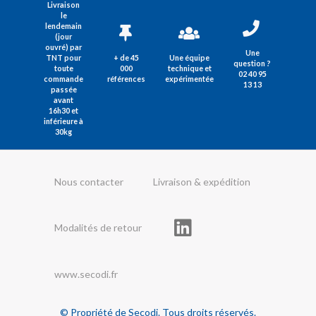
Livraison
le
lendemain
(jour
ouvré) par
Une
TNT pour
+ de 45
Une équipe
question ?
toute
000
technique et
02 40 95
commande
références
expérimentée
13 13
passée
avant
16h30 et
inférieure à
30kg
Nous contacter
Livraison & expédition
Modalités de retour
www.secodi.fr
© Propriété de Secodi. Tous droits réservés.