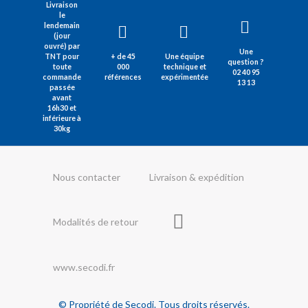
Livraison
le
lendemain
(jour
ouvré) par
Une
TNT pour
+ de 45
Une équipe
question ?
toute
000
technique et
02 40 95
commande
références
expérimentée
13 13
passée
avant
16h30 et
inférieure à
30kg
Nous contacter
Livraison & expédition
Modalités de retour
www.secodi.fr
© Propriété de Secodi. Tous droits réservés.