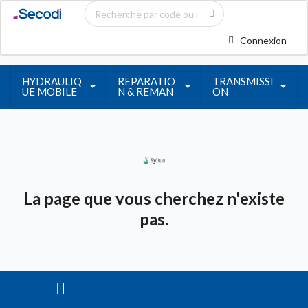
Connexion
HYDRAULIQ
REPARATIO
TRANSMISSI
UE MOBILE
N & REMAN
ON
La page que vous cherchez n'existe
pas.