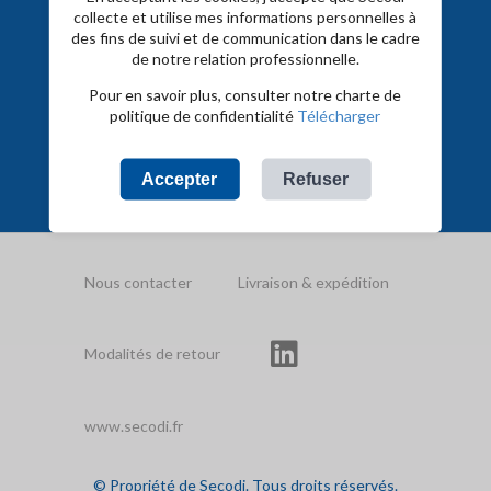
Livraison
collecte et utilise mes informations personnelles à
le
des fins de suivi et de communication dans le cadre
lendemain
de notre relation professionnelle.
(jour
ouvré) par
Une
TNT pour
+ de 45
Une équipe
Pour en savoir plus, consulter notre charte de
question ?
toute
000
technique et
politique de confidentialité
Télécharger
02 40 95
commande
références
expérimentée
13 13
passée
avant
16h30 et
Accepter
Refuser
inférieure à
30kg
Nous contacter
Livraison & expédition
Modalités de retour
www.secodi.fr
© Propriété de Secodi. Tous droits réservés.