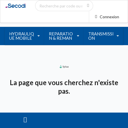
Connexion
HYDRAULIQ
REPARATIO
TRANSMISSI
UE MOBILE
N & REMAN
ON
La page que vous cherchez n'existe
pas.
Information sur les cookies
En acceptant les cookies, j'accepte que Secodi