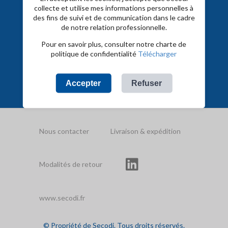
Livraison
collecte et utilise mes informations personnelles à
le
des fins de suivi et de communication dans le cadre
lendemain
de notre relation professionnelle.
(jour
ouvré) par
Une
TNT pour
+ de 45
Une équipe
Pour en savoir plus, consulter notre charte de
question ?
toute
000
technique et
politique de confidentialité
Télécharger
02 40 95
commande
références
expérimentée
13 13
passée
avant
16h30 et
Accepter
Refuser
inférieure à
30kg
Nous contacter
Livraison & expédition
Modalités de retour
www.secodi.fr
© Propriété de Secodi. Tous droits réservés.